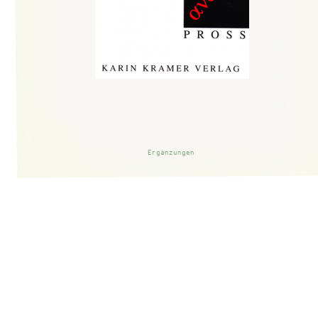
Lob der Anarchie
_____________
Ergänzungen
Einleitung: Zeitgenosse Etienne