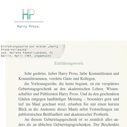
Einführungsworte zur ersten „Harry
Pross-Vorlesung"
aus: Marlene Posner-Landsch, FU
Berlin, April 1989, ungedruckt
Einführungsworte
Sehr ge­ehr­ter, lie­ber Har­ry Pross, lie­be Kom­mi­li­to­nen und
Kom­mi­li­to­nin­nen, ver­ehr­te Gäs­te und Kol­le­gen,
die Vor­le­sungs­rei­he, die heu­te be­ginnt, ist ein ver­spä­te­tes
Ge­burts­tags­ge­schenk an den aka­de­mi­schen Leh­rer, Wis­sen­
schaft­ler und Pu­bli­zis­ten Har­ry Pross. Und da den ge­schenk­ten
Gäu­len ent­ge­gen land­läu­fi­ger Mei­nung – be­son­ders gern und
tief ins Maul ge­schaut wird, er­lau­ben Sie mir ei­nen kur­zen
Blick in die Ana­to­mie die­ses Mauls nebst Fest­stel­lun­gen zur
pu­bli­zis­ti­schen Beiß­faul­heit und aka­de­mi­scher Pro­the­tik.
An die­sem Ge­burts­tags­ge­schenk ist so ziem­lich al­les an­
ders als an üb­li­chen Ge­burts­tags­ge­schen­ken. Der Be­schenk­te