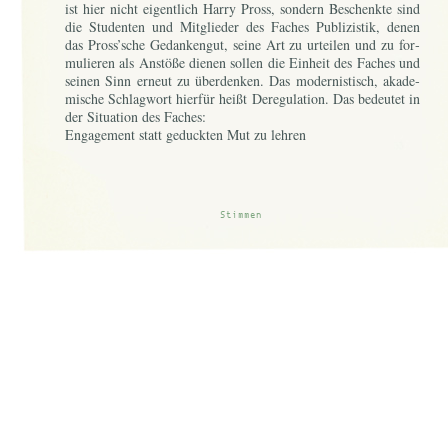
ist hier nicht ei­gent­lich Har­ry Pross, son­dern Be­schenk­te sind
die Stu­den­ten und Mit­glie­der des Fa­ches Pu­bli­zis­tik, de­nen
das Pross’sche Ge­dan­ken­gut, sei­ne Art zu ur­tei­len und zu for­
mu­lie­ren als An­stö­ße die­nen sol­len die Ein­heit des Fa­ches und
sei­nen Sinn er­neut zu über­den­ken. Das mo­der­nis­tisch, aka­de­
mi­sche Schlag­wort hier­für hei­ßt De­re­gu­la­ti­on. Das be­deu­tet in
der Si­tua­ti­on des Fa­ches:
Engagement statt geduckten Mut zu lehren
Wesentliches von Unwesentlichem zu trennten (z.B. in den
Studienplänen)
Stimmen
Einsicht in Vorschriften und Regeln zu vermitteln anstatt
deren sture Einhaltung zu fordern
persönliche Verantwortung zu übernehmen anstatt sich hinter
kollektiver Verantwortungslosigkeit zu verstecken
In der Pu­bli­zis­tik ist Cha­rak­ter min­des­tens eben­so wich­tig
wie hand­werk­li­ches Kön­nen und Ur­teils­kraft.
Har­ry Pross steht für all dies. Um ihn her­um ran­ken sich
vie­le und klu­ge An­ek­do­ten und Bon­mots, die sei­ne Per­sön­
lich­keit be­leuch­ten und er sel­ber wird nicht mü­de, stän­dig
neue zu pro­du­zie­ren oder der An­laß da­für zu sein.