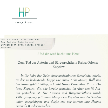
Und dir wird leicht ums Herz
Zum Tod der Autorin und
Bürgerrechtlerin Raissa Orlowa-
Kopelew
St. Galler Tagblatt, 3.6.1989
„Und dir wird leicht ums Herz“
Zum Tod der Autorin und Bürgerrechtlerin Raissa Orlowa-
Kopelew
In ihr ha­be der Geist ei­ner un­sicht­ba­ren Ge­mein­de, ge­lebt,
zu der so be­deu­ten­de Köp­fe wie An­na Ach­ma­to­wa, Böll und
Sacha­row ge­hört hät­ten, schreibt Har­ry Pross über Rais­sa Or­
lo­wa-Ko­pe­lew, die, wie be­reits ge­mel­det, im Al­ter von 70 Jah­
ren ge­stor­ben ist. Die Au­to­rin und Bür­ger­recht­le­rin wur­de
1981 zu­sam­men mit ih­rem Mann Lew Ko­pe­lew aus der So­wjet­
uni­on aus­ge­bür­gert und durf­te erst vor kur­zem ih­re Hei­mat
erst­mals Wie­der be­su­chen.