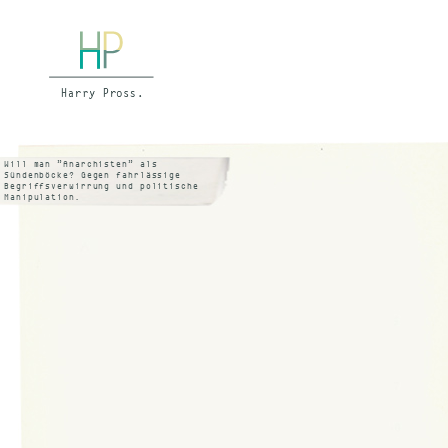
Will man ”Anarchisten” als
Sündenböcke? Gegen fahrlässige
Begriffsverwirrung und politische
Manipulation.
Fällige Klarstellungen von Harry
Pross
IN: National-Zeitung Basel, 14. 12.
1974