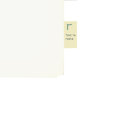
Tout
le
reste