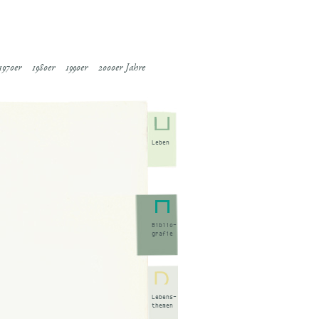
1970er
1980er
1990er
2000er Jahre
Leben
Biblio-
grafie
Lebens-
themen