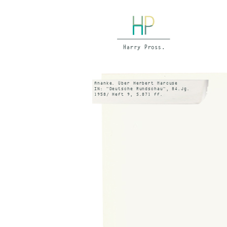
Ananke. Über Herbert Marcuse
IN: "Deutsche Rundschau", 84.Jg.
1958/ Heft 9, S.871 ff.