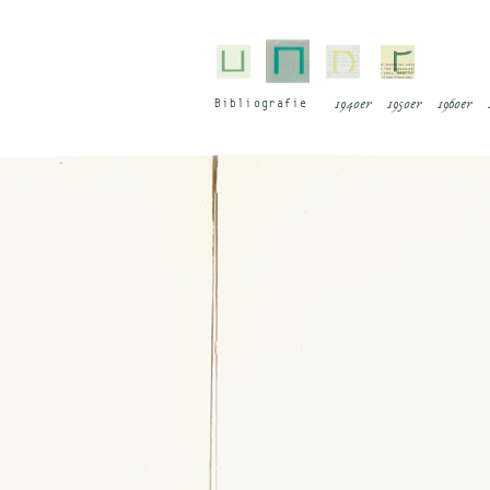
Bi­blio­gra­fie
1940er
1950er
1960er