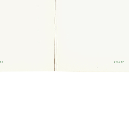
ie
1950er