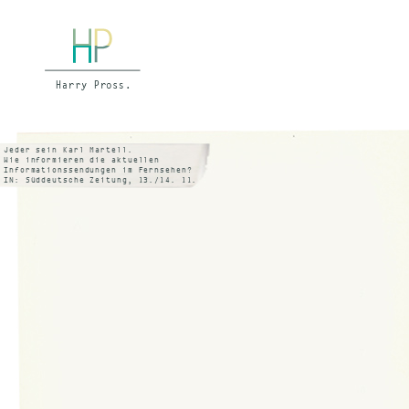
Jeder sein Karl Martell.
Wie informieren die aktuellen
Informationssendungen im Fernsehen?
IN: Süddeutsche Zeitung, 13./14. 11.
1976