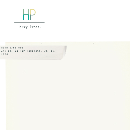
Mein 1/80 000
IN: St. Galler Tagblatt, 10. 11.
1974