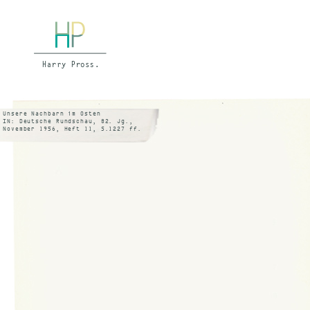
Unsere Nachbarn im Osten
IN: Deutsche Rundschau, 82. Jg.,
November 1956, Heft 11, S.1227 ff.