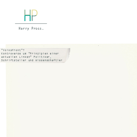
”Volksfront”?
Kontroverse um ”Prinzipien einer
aktuellen Linken” Politiker,
Schriftsteller und Wissenschaftler
zu Jean Amérys Beitrag ”Das Ziel
heisst soziale Gerechtigkeit – für
eine Volksfront dieser Zeit”:
IN: National Zeitung Basel, 5. 10.
1974, Nr. 311