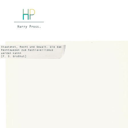
Staatsnot, Recht und Gewalt. Wie das
Rechtswesen zum Machiavellismus
werden kannn
[F. S. Großhut]
IN: DIE ZEIT, 30. 11. 1962