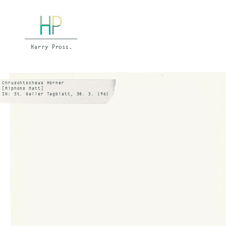
Chruschtschews Hörner
[Alphons Matt]
IN: St. Galler Tagblatt, 30. 3. 1961