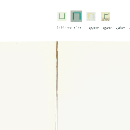
Bi­blio­gra­fie
1940er
1950er
1960er