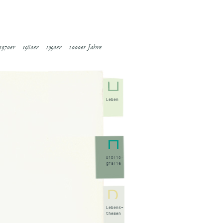
1970er
1980er
1990er
2000er Jahre
Leben
Biblio-
grafie
Lebens-
themen