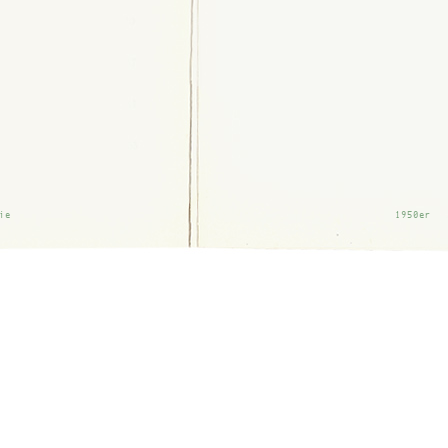
ie
1950er