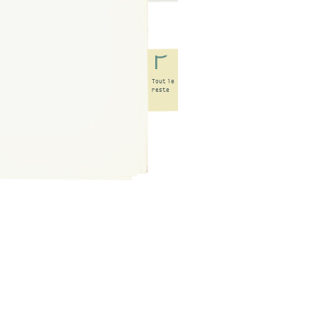
Tout
le
reste