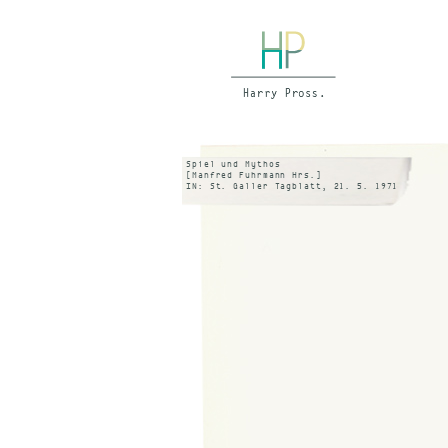
Spiel und Mythos
[Manfred Fuhrmann Hrs.]
IN: St. Galler Tagblatt, 21. 5. 1971