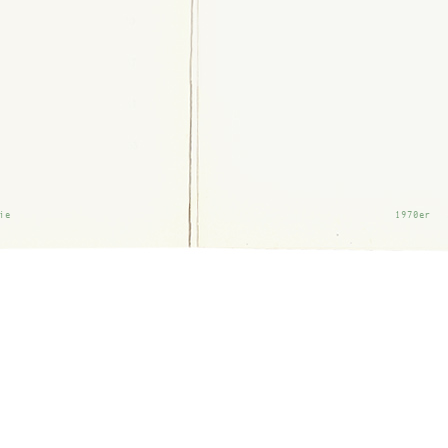
ie
1970er