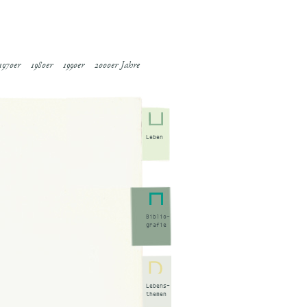
1970er
1980er
1990er
2000er Jahre
Leben
Biblio-
grafie
Lebens-
themen