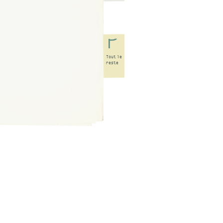
Tout
le
reste