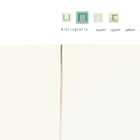
Bi­blio­gra­fie
1940er
1950er
1960er