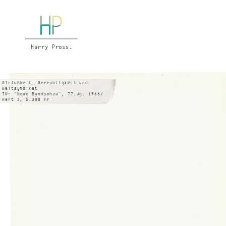
Gleichheit, Gerechtigkeit und
Weltsyndikat
IN: "Neue Rundschau", 77.Jg. 1966/
Heft 3, S.388 ff