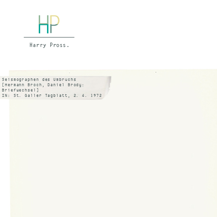
Seismographen des Umbruchs
[Hermann Broch, Daniel Brody:
Briefwechsel]
IN: St. Galler Tagblatt, 2. 4. 1972