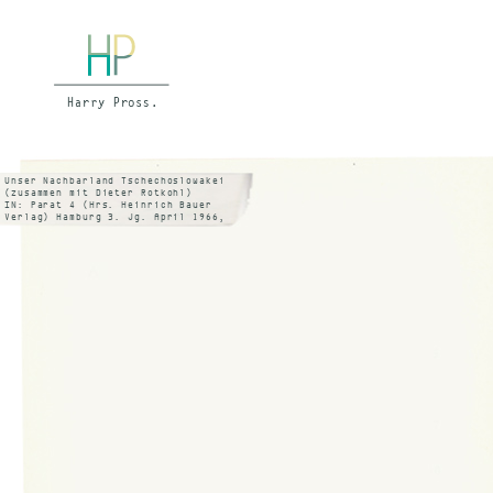
Unser Nachbarland Tschechoslowakei
(zusammen mit Dieter Rotkohl)
IN: Parat 4 (Hrs. Heinrich Bauer
Verlag) Hamburg 3. Jg. April 1966,
S. 20 f