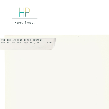
Aus dem afrikanischen Journal
IN: St. Galler Tagblatt, 18. 1. 1961