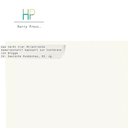
Was heißt hier Atlantische
Gemeinschaft? Nachwort zur Konferenz
von Brügge
IN: Deutsche Rundschau, 83. Jg.
Dezember 1957 S. 1235 f