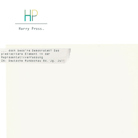
... doch bess’re Demokraten? Das
plebiszitäre Element in der
Repräsentativverfassung
IN: Deutsche Rundschau 84. Jg. Juli
1958