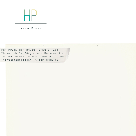
Der Preis der Beweglichkeit. Zum
Thema Mobile Bürger und Massenmedien
IN: Nachdruck in Aral-Journal. Eine
Vierteljahresschrift der ARAL AG
Bochum, Heft 79, Winter 1972