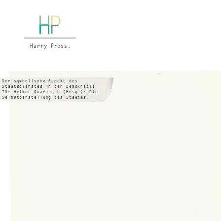
Der symbolische Aspekt des
Staatsdienstes in der Demokratie
IN: Helmut Quaritsch (Hrsg.): Die
Selbstdarstellung des Staates.
Berlin 1977, S.51 ff. – nur
Sonderdruck