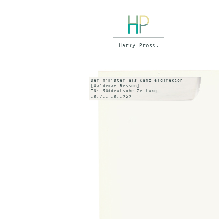
Der Minister als Kanzleidirektor
[Waldemar Besson]
IN: Süddeutsche Zeitung
10./11.10.1959