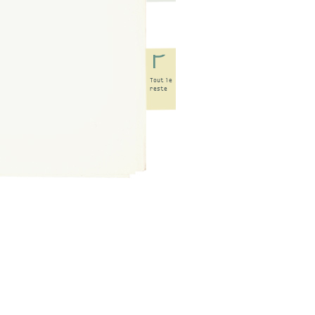
Tout
le
reste