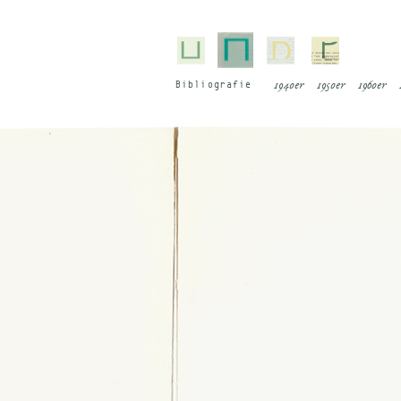
Bi­blio­gra­fie
1940er
1950er
1960er