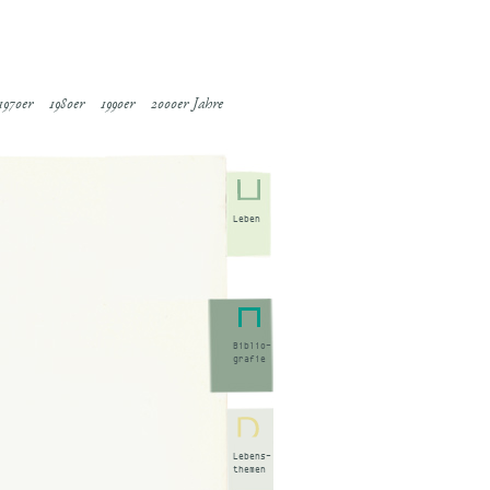
1970er
1980er
1990er
2000er Jahre
Leben
Biblio-
grafie
Lebens-
themen