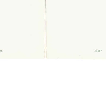
ie
1950er