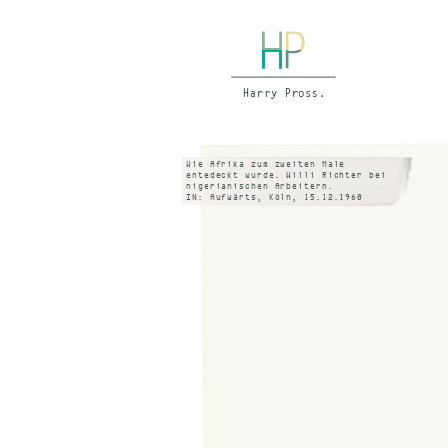
Wie Afrika zum zweiten Male
entedeckt wurde. Willi Richter bei
nigerianischen Arbeitern.
IN: Aufwärts, Köln, 15.12.1960