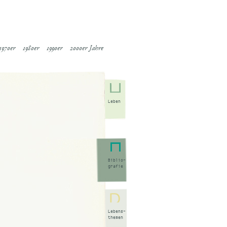
1970er
1980er
1990er
2000er Jahre
Leben
Biblio-
grafie
Lebens-
themen