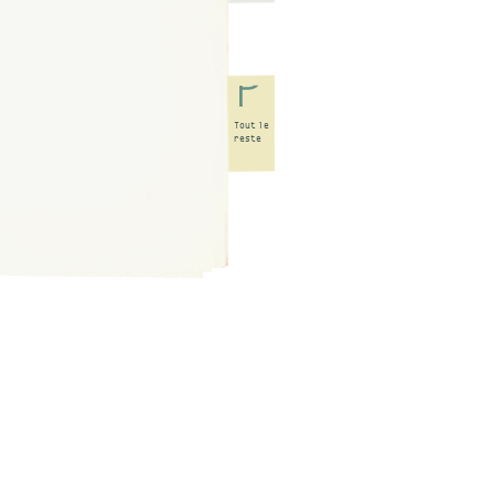
Tout
le
reste