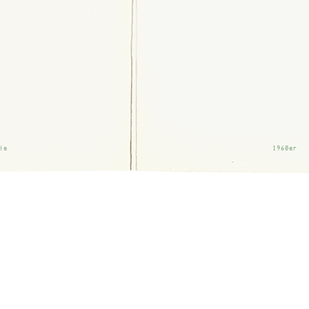
ie
1960er