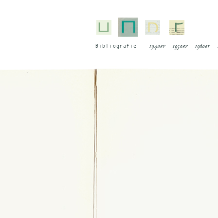
Bi­blio­gra­fie
1940er
1950er
1960er