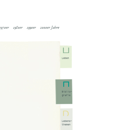
1970er
1980er
1990er
2000er Jahre
Leben
Biblio-
grafie
Lebens-
themen