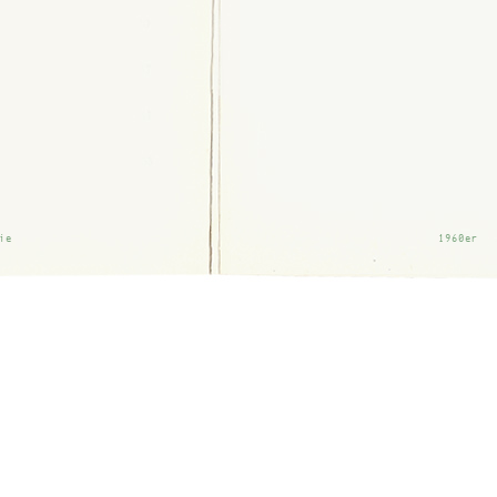
ie
1960er