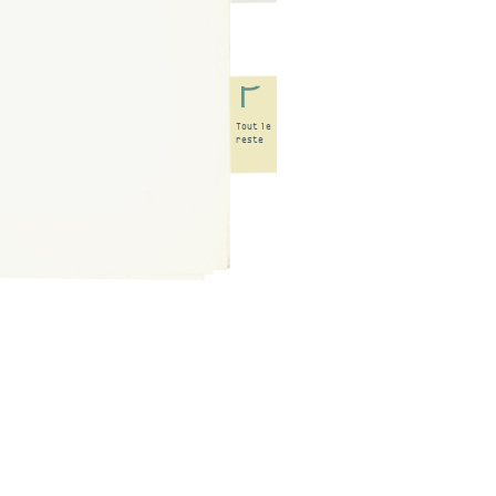
Tout
le
reste