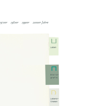
1970er
1980er
1990er
2000er Jahre
Leben
Biblio-
grafie
Lebens-
themen