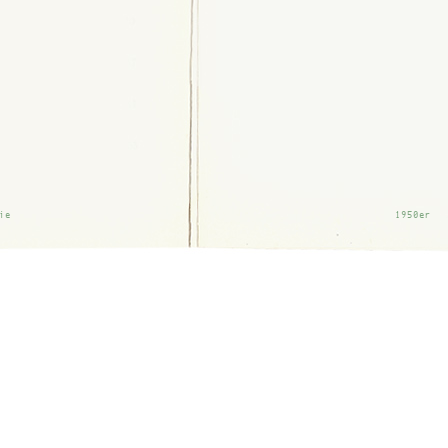
ie
1950er