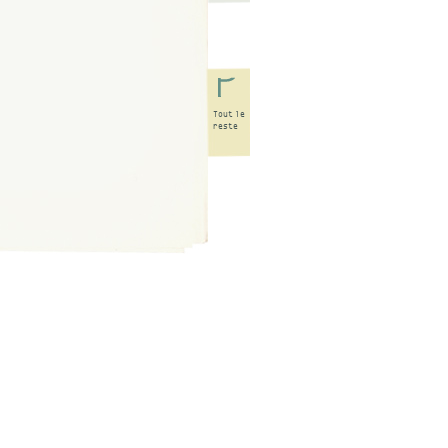
Tout
le
reste