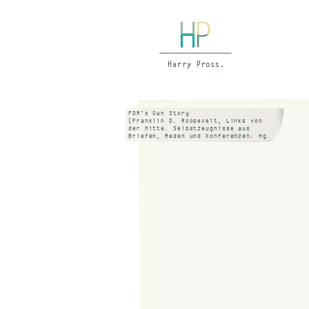
FDR’s Own Story
[Franklin D. Roosevelt, Links von
der Mitte. Selbstzeugnisse aus
Briefen, Reden und Konferenzen. Hg.
Donal Day]
IN: Deutsche Rundschau Januar 1954