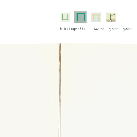
Bi­blio­gra­fie
1940er
1950er
1960er