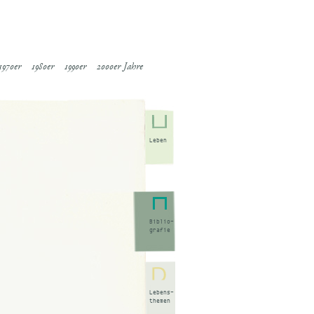
1970er
1980er
1990er
2000er Jahre
Leben
Biblio-
grafie
Lebens-
themen