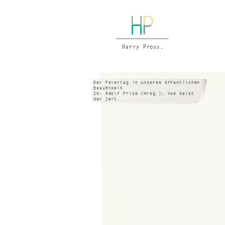
Der Feiertag in unserem öffentlichen
Bewußtsein
IN: Adolf Frisé (Hrsg.): Vom Geist
der Zeit.
Gütersloh 1966, S.21 ff.