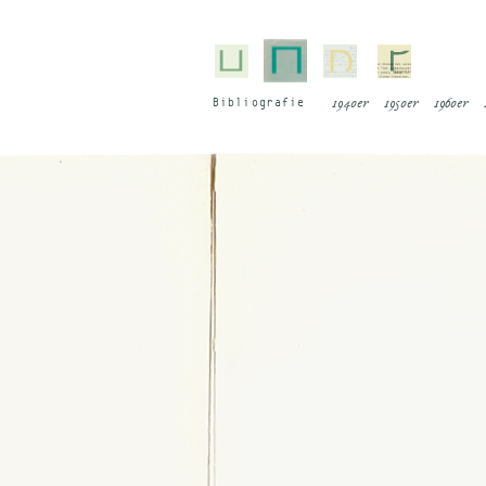
Bi­blio­gra­fie
1940er
1950er
1960er