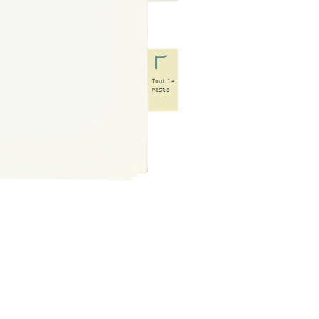
Tout
le
reste