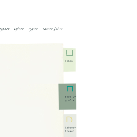
1970er
1980er
1990er
2000er Jahre
Leben
Biblio-
grafie
Lebens-
themen