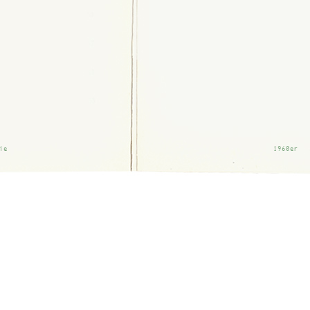
ie
1960er