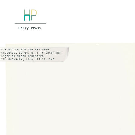
Wie Afrika zum zweiten Male
entedeckt wurde. Willi Richter bei
nigerianischen Arbeitern.
IN: Aufwärts, Köln, 15.12.1960