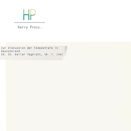
Zur Diskussion der Todesstrafe in
Deutschland
IN. St. Galler Tagblatt, 10. 7. 1961