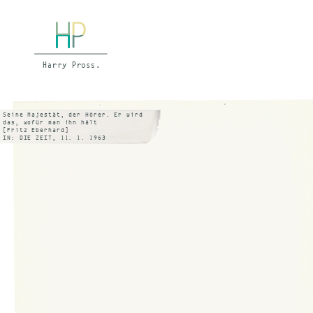
Seine Majestät, der Hörer. Er wird
das, wofür man ihn hält
[Fritz Eberhard]
IN: DIE ZEIT, 11. 1. 1963