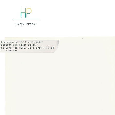
Gedenkworte für Alfred Weber
Südwestfunk Baden-Baden –
Kulturelles Wort, 10.5.1958 – 17.30
– 17.45 Uhr