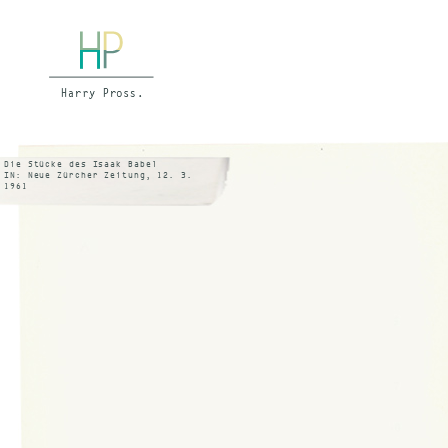
Die Stücke des Isaak Babel
IN: Neue Zürcher Zeitung, 12. 3.
1961