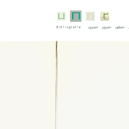
Bi­blio­gra­fie
1940er
1950er
1960er