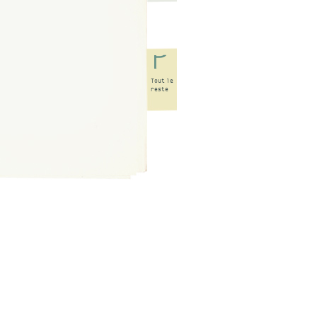
Tout
le
reste