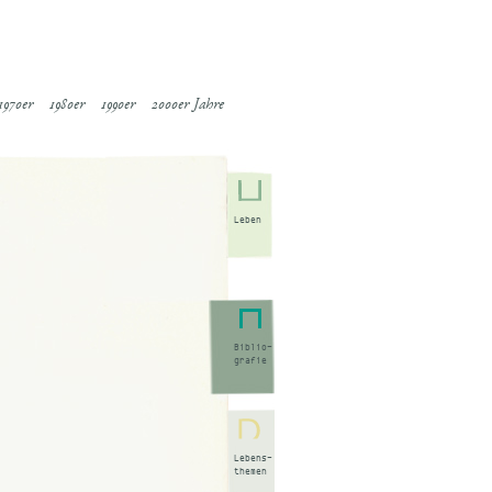
1970er
1980er
1990er
2000er Jahre
Leben
Biblio-
grafie
Lebens-
themen