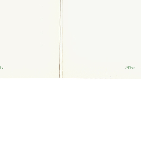
ie
1950er