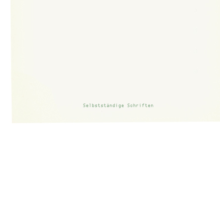
Einleitung
Selbstständige Schriften
Als die Ge­ne­ral­ver­samm­lung der Ver­ein­ten Na­tio­nen im
De­zem­ber 1962 ih­rem Be­dau­ern dar­über Aus­druck gab, daß
70% der Erd­be­völ­ke­rung kei­ne an­ge­mes­se­nen In­for­ma­ti­ons­
mög­lich­kei­ten be­sit­zen, hat­te sich die Welt­or­ga­ni­sa­ti­on schon
ein­ein­halb Jahr­zehn­te lang be­müht, die­sen Man­gel zu be­sei­ti­
gen. Die be­rühm­te Con­fe­rence on Free­dom of In­for­ma­ti­on,
die 1948 statt­ge­fun­den hat­te, war der ers­te Hö­he­punkt die­ser
Be­mü­hun­gen ge­we­sen. Da­mals war die Frei­heit der In­for­ma­ti­
on zu ei­nem Schlüs­sel für an­de­re Frei­hei­ten er­klärt wor­den.
Man nann­te sie ei­ne der Grund­frei­hei­ten und be­zeich­ne­te sie
so­gar als ei­nen Eck­stein al­ler Frei­hei­ten, de­nen die Ver­ein­ten
Na­tio­nen ih­re Ar­beit wid­men.