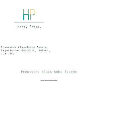
Preussens klassische Epoche
Bayerischer Rundfunk, Netzer,
1.3.1967
Preussens klassische Epoche
________