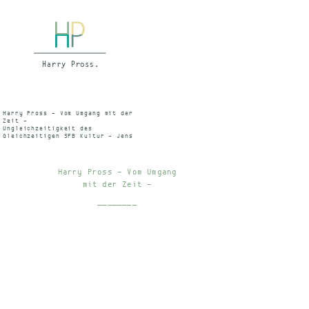
Harry Pross – Vom Umgang mit der
Zeit –
Ungleichzeitigkeit des
Gleichzeitigen SFB Kultur – Jens
Brüning, Sendedatum: 22. 11. 1993
Archivnummer: 0906633
Harry Pross – Vom Umgang
mit der Zeit –
________