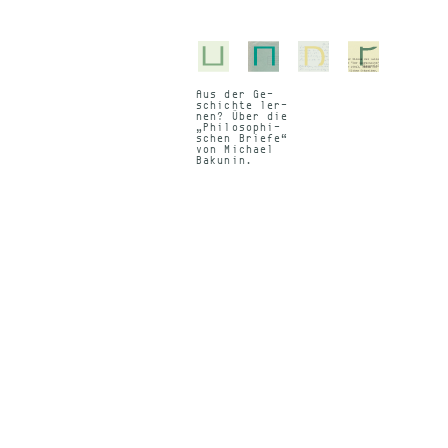
Aus der Ge­
schich­te ler­
nen? Über die
„Phi­lo­so­phi­
schen Brie­fe“
von Mi­cha­el
Baku­nin.