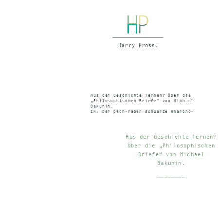
Aus der Geschichte lernen? Über die
„Philosophischen Briefe“ von Michael
Bakunin.
IN: Der pech-raben schwarze Anarcho-
Kalender 1995 – November. S. 236 f
Aus der Geschichte lernen?
Über die „Philosophischen
Briefe“ von Michael
Bakunin.
________