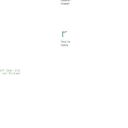
Lebens-
themen
Tout
le
reste
en? Über die
“ von Michael