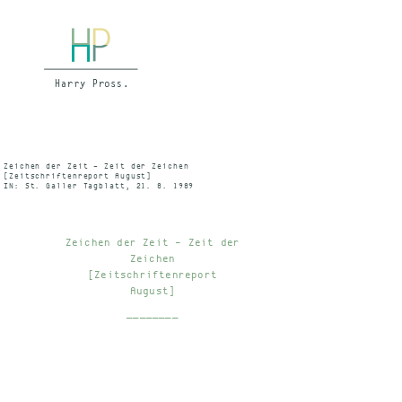
Zeichen der Zeit – Zeit der Zeichen
[Zeitschriftenreport August]
IN: St. Galler Tagblatt, 21. 8. 1989
Zeichen der Zeit – Zeit der
Zeichen
[Zeitschriftenreport
August]
________