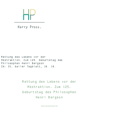
Rettung des Lebens vor der
Abstraktion. Zum 125. Geburtstag des
Philosophen Henri Bergson
IN: St. Galler Tagblatt, 18. 10.
1984
Rettung des Lebens vor der
Abstraktion. Zum 125.
Geburtstag des Philosophen
Henri Bergson
________