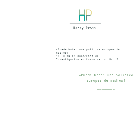
¿Puede haber una politica europea de
medios?
IN: C.IN.CO Cuadernos de
Investigacion en Comunicacion Nr. 3
V-VIII/89, Madrid Mai/August 1989
¿Puede haber una politica
europea de medios?
________