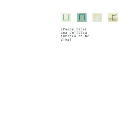
¿Pue­de ha­ber
una po­li­ti­ca
eu­ropea de me­
di­os?