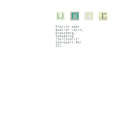
Pro­vinz oder
Qua­tier La­tin,
Kreuz­berg,
Schwa­bing
(Zeit­schrif­
ten­re­port Mai
II)
,