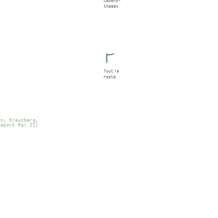
Lebens-
themen
Tout
le
reste
in, Kreuzberg,
report Mai II)