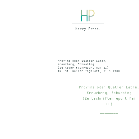
Provinz oder Quatier Latin,
Kreuzberg, Schwabing
(Zeitschriftenreport Mai II)
IN: St. Galler Tagblatt, 31.5.1988
Provinz oder Quatier Latin
Kreuzberg, Schwabing
(Zeitschriftenreport Mai
II)
________