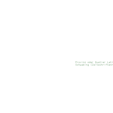
Provinz oder Quatier Lat
Schwabing (Zeitschriften