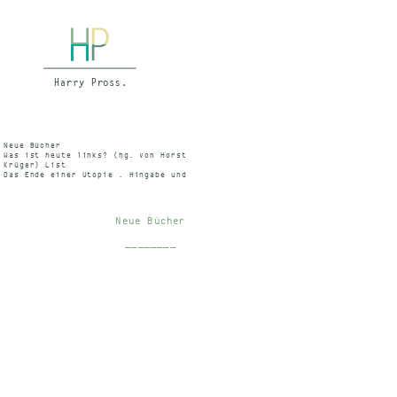
Neue Bücher
Was ist heute links? (hg. von Horst
Krüger) List
Das Ende einer Utopie . Hingabe und
Selbstbefreiung früherer
Kommunisten. Eine Dokumentation des
zweigeteilten Deutschland (hgg. von
Horst Krüger)
Neue Bücher
Hessischer Rundfunk – Kulturelles
Wort, Dr. Frisé, 12.6.1963 – 22.45 –
________
23.00 Uhr – II. Programm