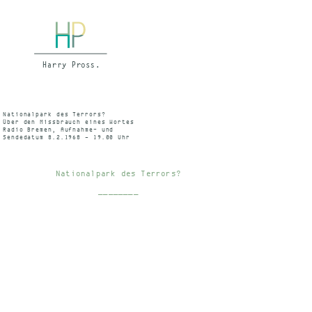
Nationalpark des Terrors?
Über den Missbrauch eines Wortes
Radio Bremen, Aufnahme- und
Sendedatum 8.2.1968 – 19.00 Uhr
Archivnummer AW04254
Nationalpark des Terrors?
________