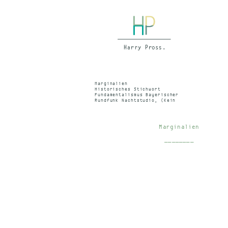
Marginalien
Historisches Stichwort
Fundamentalismus Bayerischer
Rundfunk Nachtstudio, (Kein
Sendedatum) 1992
Marginalien
________