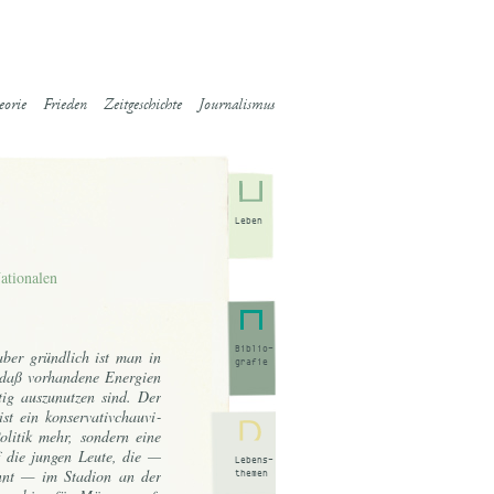
eorie
Frieden
Zeitgeschichte
Journalismus
Leben
ationalen
Biblio-
ber gründ­lich ist man in
grafie
 daß vor­han­de­ne En­er­gi­en
ig aus­zu­nut­zen sind. Der
 ein kon­ser­va­ti­vchau­vi­
­li­tik mehr, son­dern ei­ne
uf die jun­gen Leu­te, die —
Lebens-
ennt — im Sta­di­on an der
themen