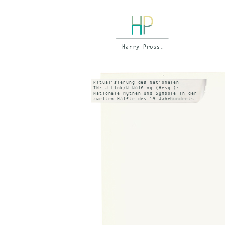
Ritualisierung des Nationalen
IN: J.Link/W.Wülfing (Hrsg.):
Nationale Mythen und Symbole in der
zweiten Hälfte des 19.Jahrhunderts.
Stuttgart 1991, S.92 ff.