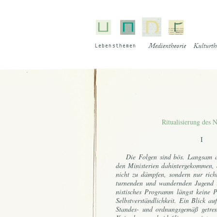
Le­bens­the­men
Medientheorie
Kulturth
Ritualisierung des N
I
Die Fol­gen sind bös. Lang­sam a
den Mi­nis­te­ri­en da­hin­ter­ge­kom­men,
nicht zu dämp­fen, son­dern nur rich­t
tur­nen­den und wan­dern­den Ju­gend ist
nis­ti­sches Pro­gramm längst kei­ne Po
Selbst­ver­ständ­lich­keit. Ein Blick a
Stan­des- und ord­nungs­ge­mäß ge­tr