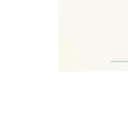
Ritualisierung des
Lebensthem
I
Die Fol­gen sind bös. Lang­sam
den Mi­nis­te­ri­en da­hin­ter­ge­kom­me
nicht zu dämp­fen, son­dern nur rich
tur­nen­den und wan­dern­den Ju­gend i
nis­ti­sches Pro­gramm längst kei­ne 
Selbst­ver­ständ­lich­keit. Ein Blick
Stan­des- und ord­nungs­ge­mäß ge­t
Kai­ser­lo­ge vor­bei­de­fi­lie­ren, ze
wach­sen. Je­de Bauch­wel­le ein Tre
sprung ein Fah­nen­eid. Und der Rot