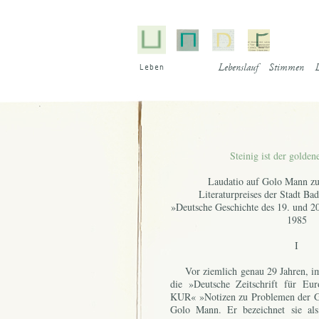
Le­ben
Lebenslauf
Stimmen
L
Steinig ist der golden
Laudatio auf Golo Mann zu
Literaturpreises der Stadt Ba
»Deutsche Geschichte des 19. und 20
1985
I
Vor ziem­lich ge­nau 29 Jah­ren, im J
die »Deut­sche Zeit­schrift für Eu­
KUR« »No­ti­zen zu Pro­ble­men der Ge
Go­lo Mann. Er be­zeich­net sie al