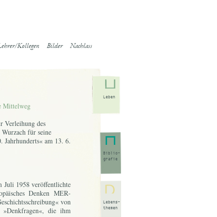
ehrer/Kollegen
Bilder
Nachlass
Leben
e Mittelweg
r Verleihung des
d Wurzach für seine
. Jahrhunderts« am 13. 6.
Biblio-
grafie
u­li 1958 ver­öf­fent­lich­te
ro­päi­sches Den­ken MER­
­schichts­schrei­bung« von
Lebens-
themen
s »Denk­fra­gen«, die ihm