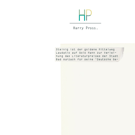
Steinig ist der goldene Mittelweg
Lau­da­tio auf Go­lo Mann zur Ver­lei­
hung das Li­te­ra­tur­prei­ses der Stadt
Bad Wurzach für sei­ne "Deut­sche Ge­
schich­te des "19. und 20. Jahr­hun­
derts" am 13. 6. 1985