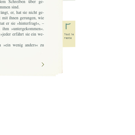
r dem Schrei­ben über ge­
kom­men sind.
rängt, er, hat sie nicht ge­
t mit ih­nen ge­run­gen, wie
at er sie »hin­ter­fragt«, –
 ihm »un­ter­ge­kom­men«.
»je­der er­fährt sie ein we­
Tout
le
reste
en »ein we­nig an­ders« zu
i­zis­ten und His­to­ri­kers
r an sei­ner »Deut­schen Ge­
heu­te hier, weil sie das ein­
schrei­bung ist, das in den
­buch ge­wor­den ist. Es er­
haft­li­chen »Bü­cher­gil­de
her, und es kam gleich­zei­
i­tik« des Fi­scher-Le­xi­
 schrie­ben und her­aus­ga­
r­an er­in­nern, daß li­te­ra­
n­reich­tum und dem Kön­nen
auch der Po­tenz des Ver­le­
als Ver­lags­ge­schich­te ver­
i­en. Mar­tin Lu­ther wur­de