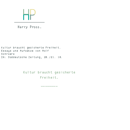
Kultur braucht gesicherte Freiheit.
Essays und Aufsätze von Rolf
Schroers
IN: Süddeutsche Zeitung, 20./21. 10.
1979
Kultur braucht gesicherte
Freiheit.
________