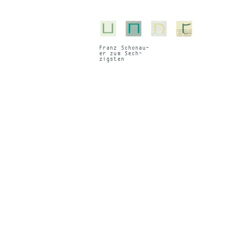
Franz Scho­nau­
er zum Sech­
zigs­ten