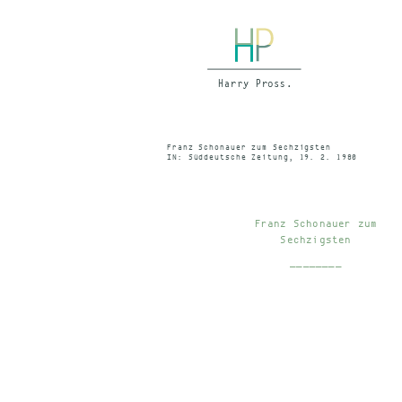
Franz Schonauer zum Sechzigsten
IN: Süddeutsche Zeitung, 19. 2. 1980
Franz Schonauer zum
Sechzigsten
________