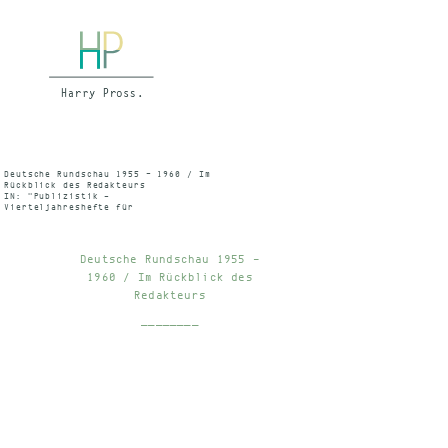
Deutsche Rundschau 1955 - 1960 / Im
Rückblick des Redakteurs
IN: "Publizistik –
Vierteljahreshefte für
Kommunikationsforschung", Hf.2,
36.Jg. (April) 1991, S.156 ff.
Deutsche Rundschau 1955 –
1960 / Im Rückblick des
Redakteurs
________