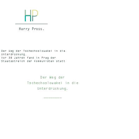
Der Weg der Tschechoslowakei in die
Unterdrückung.
Vor 30 Jahren fand in Prag der
Staatsstreich der Kommunisten statt
IN: Luzerner Neueste Nachrichten
LNN, 25. 2. 1978
Der Weg der
Tschechoslowakei in die
Unterdrückung.
________